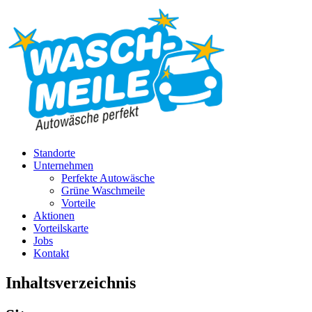
Standorte
Unternehmen
Perfekte Autowäsche
Grüne Waschmeile
Vorteile
Aktionen
Vorteilskarte
Jobs
Kontakt
Inhaltsverzeichnis