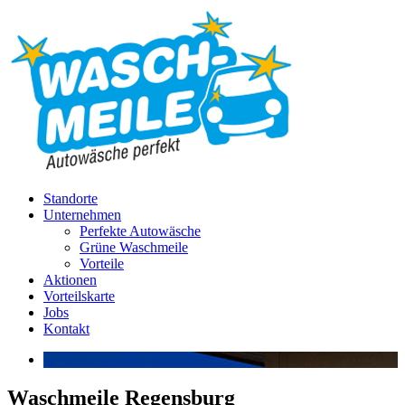
Standorte
Unternehmen
Perfekte Autowäsche
Grüne Waschmeile
Vorteile
Aktionen
Vorteilskarte
Jobs
Kontakt
Waschmeile Regensburg